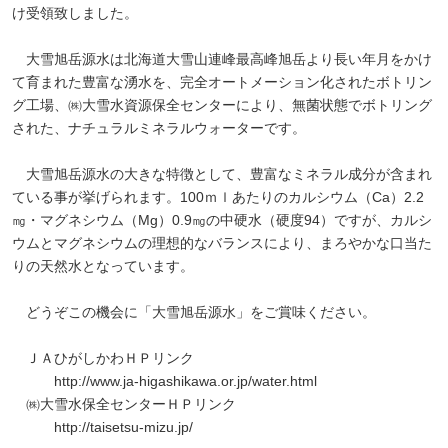
け受領致しました。
大雪旭岳源水は北海道大雪山連峰最高峰旭岳より長い年月をかけ
て育まれた豊富な湧水を、完全オートメーション化されたボトリン
グ工場、㈱大雪水資源保全センターにより、無菌状態でボトリング
された、ナチュラルミネラルウォーターです。
大雪旭岳源水の大きな特徴として、豊富なミネラル成分が含まれ
ている事が挙げられます。100ｍｌあたりのカルシウム（Ca）2.2
㎎・マグネシウム（Mg）0.9㎎の中硬水（硬度94）ですが、カルシ
ウムとマグネシウムの理想的なバランスにより、まろやかな口当た
りの天然水となっています。
どうぞこの機会に「大雪旭岳源水」をご賞味ください。
ＪＡひがしかわＨＰリンク
http://www.ja-higashikawa.or.jp/water.html
㈱大雪水保全センターＨＰリンク
http://taisetsu-mizu.jp/