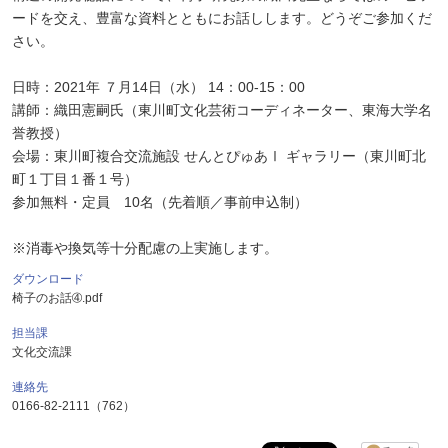
ードを交え、豊富な資料とともにお話しします。どうぞご参加くだ
さい。
日時：2021年 ７月14日（水） 14：00-15：00
講師：織田憲嗣氏（東川町文化芸術コーディネーター、東海大学名
誉教授）
会場：東川町複合交流施設 せんとぴゅあⅠ ギャラリー（東川町北
町１丁目１番１号）
参加無料・定員 10名（先着順／事前申込制）
※消毒や換気等十分配慮の上実施します。
ダウンロード
椅子のお話➃.pdf
担当課
文化交流課
連絡先
0166-82-2111（762）